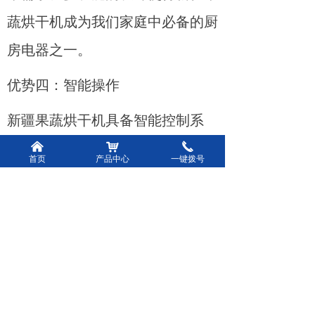
蔬烘干机成为我们家庭中必备的厨
房电器之一。
优势四：智能操作
新疆果蔬烘干机具备智能控制系
统，操作简单方便。只需要将果蔬
낀
낙
끅
首页
产品中心
一键拨号
放入干燥室内，设置合适的温度和
时间，就可以开始烘干过程。智能
感应系统还能够自动检测果蔬的湿
度，并进行智能调节。用户可以根
据不同需求选择适合的干燥模式，